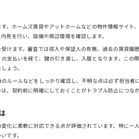
賃貸サイトランキングを賢く活用する方法
複数の賃貸物件を比較する際の着眼点
ます。ホームズ賃貸やアットホームなどの物件情報サイト
賃貸住宅サービスの評判と選び方のコツ
、内見を行い、設備や周辺環境を確認します。
賃貸物件比較で理想の住まいを探す流れ
を受けます。審査では収入や保証人の有無、過去の賃貸履
契約条件で見落としやすい注意点
）の支払いを経て、鍵の引き渡し、入居となります。この
賃貸契約時に見逃しやすい条件を解説
ましょう。
賃貸住宅の敷金・礼金・保証金のポイント
時のルールなどをしっかり確認し、不明な点は必ず担当者
賃貸契約期間や更新料の注意すべき点
件は、契約前に明確にしておくことがトラブル防止につな
賃貸住宅管理業法で変化した契約条件
賃貸住宅の特約条項を事前に確認しよう
は
の変化に柔軟に対応できる点が評価されています。特に一
多いです。