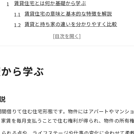
賃貸住宅とは何か基礎から学ぶ
賃貸住宅の意味と基本的な特徴を解説
賃貸と持ち家の違いを分かりやすく比較
賃貸住宅の仕組みと賃貸契約の流れ
賃貸住宅が選ばれる生活スタイルとは
賃貸住宅でよくある疑問とその解決法
理想の賃貸物件を探すための流れ
礎から学ぶ
賃貸物件探しは賃貸サイトの活用が鍵
理想の賃貸住宅を見つける準備と心構え
賃貸物件の条件整理と優先順位の決め方
説
賃貸物件内見時に確認すべき重要ポイント
期間借りて住む住宅形態です。物件にはアパートやマンシ
賃貸住宅サービスの比較で効率的な物件探し
、家賃を毎月支払うことで住む権利が得られ、物件の所有
賃貸で後悔しない物件選びのコツ
えられる点や、ライフステージや仕事の変化に合わせて柔