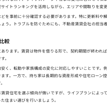
賃貸住宅選びで重視すべき３つの基準
貸サイトランキングを活用しながら、エリアや間取りを変
賃貸物件の設備や周辺環境の見極め方
などを事前に十分確認する必要があります。特に更新料や
賃貸契約前に確認すべき注意点まとめ
しょう。トラブルを防ぐためにも、不動産賃貸会社の担当
口コミや評判で賃貸不動産を賢く選ぶ方法
賃貸住宅で後悔しないための情報収集術
比較
賃貸暮らしを快適にする重要ポイント
にあります。賃貸は物件を借りる形で、契約期間が終われ
賃貸住宅で快適な暮らしを実現する工夫
です。
賃貸での生活環境と設備のチェック方法
的安く、転勤や家族構成の変化に対応しやすいことです。
賃貸住宅の防犯対策と安心ポイント
きます。一方で、持ち家は長期的な資産形成や住宅ローン
賃貸物件でのトラブル回避のコツ
す。
賃貸生活を充実させる収納術と整理法
は賃貸住宅を選ぶ傾向が強いですが、ライフプランによっ
物件比較が賃貸選びを変える理由
った住まい選びを行いましょう。
賃貸住宅の比較で失敗しない物件選定法