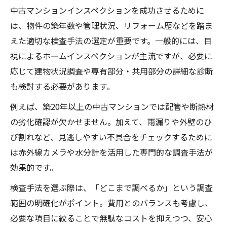
拠
中古マンションインスペクションを成功させるために
中古マンションの調査で将来の修繕費予防
は、物件の築年数や管理状況、リフォーム歴などを踏ま
インスペクション義務化の背景と現状
えた適切な検査手法の選定が重要です。一般的には、目
物件選びで失敗しない調査ポイント集
視によるホームインスペクションが主流ですが、必要に
応じて建物状況調査や専有部分・共用部分の詳細な診断
中古マンション調査で重視するべき項目
も検討する必要があります。
マンション管理組合の状況も要チェック
インスペクションで見落としがちな部分
例えば、築20年以上の中古マンションでは配管や断熱材
の劣化確認が欠かせません。加えて、雨漏りや外壁のひ
中古マンション選びで注意する劣化ポイン
び割れなど、見逃しやすい不具合をチェックするために
ト
は赤外線カメラや水分計を活用した専門的な調査手法が
ホームインスペクションで判明する問題点
効果的です。
安心のために知りたい調査のタイミング
検査手法を選ぶ際は、「どこまで調べるか」という調査
中古マンション調査のベストなタイミング
範囲の明確化がポイント。費用とのバランスも考慮し、
インスペクションは契約前後どちらが最適
必要な項目に絞ることで無駄なコストを抑えつつ、安心
か