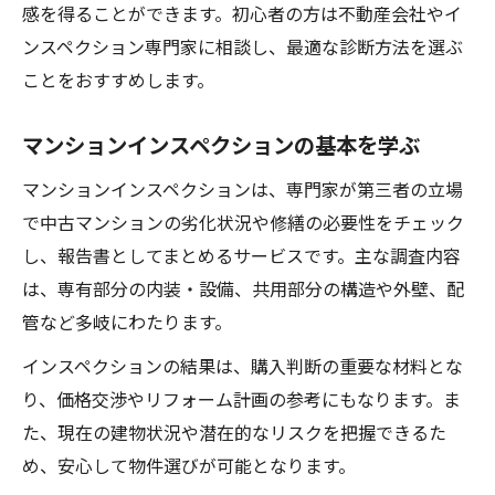
感を得ることができます。初心者の方は不動産会社やイ
ホームインスペクションを早めに依頼する
ンスペクション専門家に相談し、最適な診断方法を選ぶ
利点
ことをおすすめします。
マンション購入時の調査依頼の流れを解説
中古マンション診断の適切な時期を見極め
マンションインスペクションの基本を学ぶ
る
マンションインスペクションは、専門家が第三者の立場
後悔しないためのチェックリスト活用法
で中古マンションの劣化状況や修繕の必要性をチェック
中古マンション用チェックリストの作り方
し、報告書としてまとめるサービスです。主な調査内容
インスペクション前後に確認する重要項目
は、専有部分の内装・設備、共用部分の構造や外壁、配
住宅診断チェックリストで失敗を防ぐ方法
管など多岐にわたります。
マンション購入時の見極めポイント集
インスペクションの結果は、購入判断の重要な材料とな
中古マンション検査時の注意点まとめ
り、価格交渉やリフォーム計画の参考にもなります。ま
た、現在の建物状況や潜在的なリスクを把握できるた
建物状況調査の義務化とその影響を知る
め、安心して物件選びが可能となります。
中古マンション建物状況調査義務化の動向