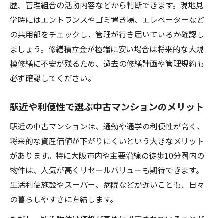
歴、管理組合の活動内容などから判断できます。現地見
中古マンションの生活利便性と周辺施設の
学時にはエントランスやゴミ置き場、エレベーターなど
重要性
の共用部をチェックし、管理が行き届いているか確認し
中古マンションの在庫状況と賢い選択方法
ましょう。修繕積立金が極端に安い場合は将来的な大規
中古マンション購入時の見極めポイント総まと
模修繕に不安が残るため、過去の修繕計画や管理規約も
め
必ず確認してください。
中古マンション購入時に必ず確認したい基
駅近や利便性で選ぶ中古マンションのメリット
本項目
相場より割安な中古マンションの理由を見
駅近の中古マンションは、通勤や通学の利便性が高く、
抜く方法
将来的な資産価値が下がりにくいという大きなメリット
おすすめ中古マンションを選ぶ最終チェッ
があります。特に大阪市内や主要沿線の徒歩10分圏内の
クポイント
物件は、人気が高くリセールバリューも期待できます。
生活利便施設やスーパー、病院などが近いことも、日々
リノベーション可能な中古マンションの選
の暮らしやすさに直結します。
び方
中古マンション購入で後悔しないための判