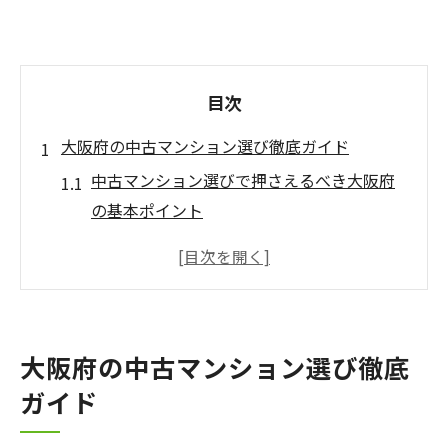
目次
大阪府の中古マンション選び徹底ガイド
中古マンション選びで押さえるべき大阪府
の基本ポイント
大阪府の中古マンション市場と相場感の正
しい把握方法
中古マンションの築年数や管理状態を比較
するコツ
大阪府の中古マンション選び徹底
駅近や利便性で選ぶ中古マンションのメリ
ガイド
ット
中古マンションのリノベーション可否と将