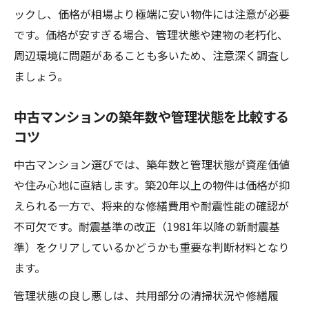
ックし、価格が相場より極端に安い物件には注意が必要
条件
です。価格が安すぎる場合、管理状態や建物の老朽化、
リセールバリューが高い中古マンションの
周辺環境に問題があることも多いため、注意深く調査し
特徴
ましょう。
大阪中古マンションで値崩れしにくい物件
選び
中古マンションの築年数や管理状態を比較する
将来の売却を見据えた中古マンションの見
コツ
極め方
中古マンション選びでは、築年数と管理状態が資産価値
管理状態や駅近で変わる中古マンション探し
や住み心地に直結します。築20年以上の物件は価格が抑
管理状態が中古マンション選びに与える影
えられる一方で、将来的な修繕費用や耐震性能の確認が
響
不可欠です。耐震基準の改正（1981年以降の新耐震基
駅近中古マンションのメリットと注意点を
準）をクリアしているかどうかも重要な判断材料となり
解説
ます。
大阪中古分譲マンション選びでのチェック
管理状態の良し悪しは、共用部分の清掃状況や修繕履
リスト