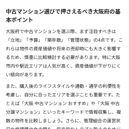
来性の見極め
中古マンション選びで押さえるべき大阪府の基
予算別に見る中古マンションの選択肢
本ポイント
1,000万以下の中古マンションで重視したい
大阪府で中古マンションを選ぶ際、まず注目すべきは
選び方
「立地」「予算」「築年数」「管理状態」の4点です。こ
2,000万以下の中古マンションの選択肢と比
れらは物件の資産価値や将来の売却時にも大きく影響す
較ポイント
るため、慎重に比較検討する必要があります。特に大阪
500万円台の中古マンション購入で気をつけ
市内や駅近エリアは人気が高く、資産価値が下がりにく
る点
い傾向があります。
予算ごとに変わる大阪中古マンションの特
また、購入後のライフスタイルや通勤・通学の利便性を
徴と注意点
考慮し、自分に合ったエリアを選ぶことも重要です。た
大阪府のおすすめ中古マンションを予算別
とえば「大阪 中古マンション おすすめ」や「大阪 中古
で探す方法
分譲マンション」といったキーワードで情報収集し、複
安全性重視なら押さえるべき中古マンション基
数の物件を比較しましょう。さらに、管理組合の運営状
準