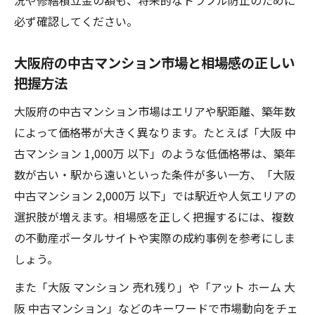
況や修繕積立金の額も、将来的なトラブル防止のために
中古マンションの耐震性と新耐震基準の見
必ず確認してください。
極め方
管理状態が良好な中古マンションを見抜く
大阪府の中古マンション市場と相場感の正しい
把握方法
ポイント
安心して暮らせる中古マンションの共通条
大阪府の中古マンション市場はエリアや駅距離、築年数
件とは
によって価格帯が大きく異なります。たとえば「大阪 中
修繕履歴や管理組合の機能を確認する重要
古マンション 1,000万 以下」のような低価格帯は、築年
性
数が古い・駅から遠いといった条件が多い一方、「大阪
中古マンション 2,000万 以下」では駅近や人気エリアの
築古でも安全な中古マンションを選ぶ実践
選択肢が増えます。相場感を正しく把握するには、複数
的視点
の不動産ポータルサイトや実際の成約事例を参考にしま
資産価値を守るための中古マンションの選び方
しょう。
中古マンションの資産価値を左右する要素
を解説
また「大阪 マンション 売れ残り」や「アット ホーム 大
阪 中古マンション」などのキーワードで市場動向をチェ
売れ残りリスクを避ける中古マンションの