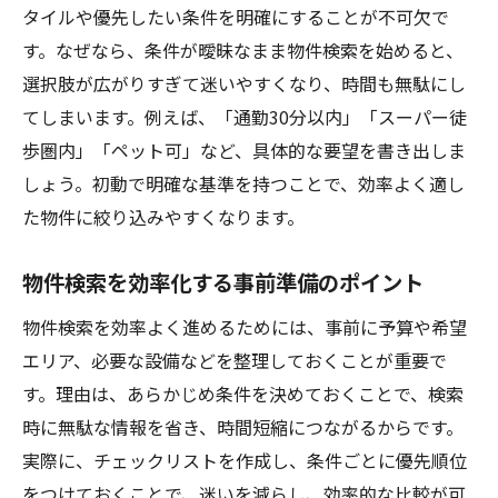
部屋探しを成功に導くチェックリスト
タイルや優先したい条件を明確にすることが不可欠で
す。なぜなら、条件が曖昧なまま物件検索を始めると、
賃貸サイトを使いこなすお部屋探し術
選択肢が広がりすぎて迷いやすくなり、時間も無駄にし
賃貸サイト活用でお部屋探しを効率化
てしまいます。例えば、「通勤30分以内」「スーパー徒
複数の賃貸検索サービスの特徴を比較
歩圏内」「ペット可」など、具体的な要望を書き出しま
物件探しおすすめサイトの見極め方
しょう。初動で明確な基準を持つことで、効率よく適し
便利な検索機能で理想の部屋を発見
た物件に絞り込みやすくなります。
口コミを参考に選ぶお部屋探しの新常識
今注目の賃貸検索で快適生活を実現
物件検索を効率化する事前準備のポイント
話題の賃貸検索でお部屋探しを楽しく
物件検索を効率よく進めるためには、事前に予算や希望
新生活を叶える物件探しおすすめ手法
エリア、必要な設備などを整理しておくことが重要で
賃貸検索で快適な暮らしを始める秘訣
す。理由は、あらかじめ条件を決めておくことで、検索
時に無駄な情報を省き、時間短縮につながるからです。
お部屋探しで人気の賃貸サイト徹底比較
実際に、チェックリストを作成し、条件ごとに優先順位
賃貸物件検索の最新トレンドを押さえる
をつけておくことで、迷いを減らし、効率的な比較が可