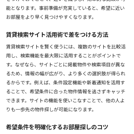
おすすめ物件探しサイトの賢い選び方
能となります。事前準備が充実していると、希望に近い
お部屋探しで参考になる物件探しサイト
お部屋をより早く見つけやすくなります。
失敗しない賃貸検索サイト選びのコツ
賃貸サイトランキングを活用する方法
賃貸検索サイト活用術で差をつける方法
物件検索サイトの使いやすさを比較検証
賃貸検索サイトを賢く使うには、複数のサイトを比較活
部屋探しおすすめサイトの信頼性を見抜く
用し、検索機能を最大限に活用することがポイントで
お部屋探しで失敗しない比較ポイント
す。なぜなら、サイトごとに掲載物件や検索項目が異な
るため、情報の幅が広がり、より多くの選択肢が得られ
物件検索で注目すべき比較ポイント
るからです。例えば、条件設定機能や新着通知を活用す
賃貸物件を選ぶ際の重要なチェック項目
ることで、希望条件に合った物件情報を逃さずキャッチ
お部屋探しで見逃せない設備や条件
できます。サイトの機能を使いこなすことで、他の人よ
賃貸検索で便利な比較機能の使い方
りも一歩先の物件探しが可能になります。
賢い物件探しを実現する比較方法
希望条件を明確化するお部屋探しのコツ