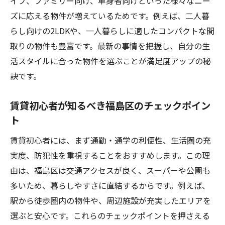
イプ、ファミリー向け、単身者向けといった様々なニー
一人暮らし向け賃貸の設備と立地の選び方
ズに応える物件が増えているためです。例えば、二人暮
快適な賃貸生活を実現する物件の選定基準
らし向けの2LDKや、一人暮らしに適したコンパクトな間
ファミリー向け賃貸を福島区で見つけるコツ
取りの物件も豊富です。最新の事情を把握し、自分の生
福島区で賃貸の家族向け物件を選ぶポイン
活スタイルに合った物件を選ぶことが満足度アップの秘
ト
訣です。
ファミリー賃貸で重視したい設備と環境
賃貸初心者が知るべき福島区のチェックポイン
大阪市福島区で賃貸の広さを上手に選ぶ方
ト
法
賃貸初心者には、まず通勤・通学の利便性、生活圏の充
賃貸でファミリーが快適に住むための条件
実度、防犯性を重視することをおすすめします。この理
福島区の賃貸で子育てしやすい物件の探し
由は、福島区は交通アクセスが良く、スーパーや公園も
方
多いため、暮らしやすさに直結するからです。例えば、
ファミリー賃貸で失敗しないための比較術
駅から徒歩圏内の物件や、周辺施設が充実したエリアを
福島区の賃貸相場を徹底チェックしよう
選ぶと安心です。これらのチェックポイントを押さえる
福島区賃貸アパートの家賃相場を知るポイ