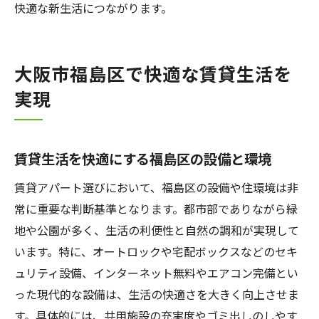
快適な新生活につながります。
福島区賃貸二人暮らしで知っておきたい注
意点
大阪市福島区で賃貸選びに失敗しない方法
大阪市福島区で快適な賃貸生活を
福島区で賃貸選びの失敗を防ぐチェック項
実現
目
大阪市福島区で賃貸契約時に注意すべきこ
と
賃貸生活を快適にする福島区の設備と環境
賃貸物件選びで後悔しないための比較術
賃貸アパート選びにおいて、福島区の設備や住環境は非
福島区賃貸でトラブルを避けるためのコツ
常に重要な判断基準となります。都市部でありながら緑
賃貸選びで理想の住まいに近づくための工
地や公園が多く、生活の利便性と自然の調和が実現して
夫
います。特に、オートロックや宅配ボックスなどのセキ
大阪市福島区賃貸選びの最終チェックポイ
ュリティ設備、インターネット無料やエアコン完備とい
ント
った現代的な設備は、生活の快適さを大きく向上させま
す。具体的には、共用施設の充実度やゴミ出しのしやす