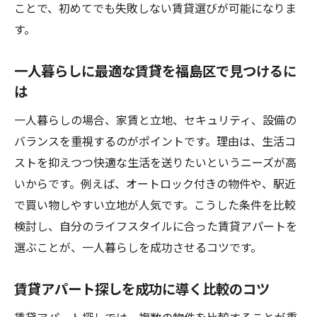
ことで、初めてでも失敗しない賃貸選びが可能になりま
ント
す。
大阪市福島区で賃貸の費用感を比較する方
法
一人暮らしに最適な賃貸を福島区で見つけるに
は
賃貸の相場感を掴むための情報収集術
福島区賃貸の家賃以外にかかる費用を解説
一人暮らしの場合、家賃と立地、セキュリティ、設備の
賃貸アパート選びで損しないための相場チ
バランスを重視するのがポイントです。理由は、生活コ
ェック
ストを抑えつつ快適な生活を送りたいというニーズが高
いからです。例えば、オートロック付きの物件や、駅近
賃貸でコストパフォーマンス重視の選び方
で買い物しやすい立地が人気です。こうした条件を比較
デザイナーズ賃貸が注目される理由とは
検討し、自分のライフスタイルに合った賃貸アパートを
大阪福島区でデザイナーズ賃貸が人気の背
選ぶことが、一人暮らしを成功させるコツです。
景
賃貸で個性を楽しめるデザイナーズ物件の
賃貸アパート探しを成功に導く比較のコツ
魅力