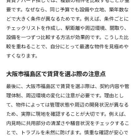
賃貸アパート探しでは、複数の物件を比較することが重
デザイナーズ賃貸を上手に選ぶためのポイ
要です。なぜなら、同じ予算でも設備や立地、築年数な
ント
どで大きく条件が異なるためです。例えば、条件ごとに
福島区賃貸で注目のデザイナーズ物件の特
チェックリストを作成し、駅距離や周辺環境、間取り、
徴
設備を一つずつ比較する方法が効果的です。こうした比
賃貸で快適さも兼ね備えたデザイナーズ選
較を重ねることで、自分にとって最適な物件を見極めや
択術
すくなります。
デザイナーズ賃貸が福島区生活を変える理
由
大阪市福島区で賃貸を選ぶ際の注意点
二人暮らしにも便利な福島区の賃貸情報
最後に、大阪市福島区で賃貸を選ぶ際は、契約内容や管
福島区賃貸で二人暮らしを始めるポイント
理体制、周辺環境の変化に注意が必要です。理由とし
大阪市福島区で賃貸の2LDKを選ぶコツ
て、物件によっては管理状態や周辺の開発状況が異なる
賃貸で二人暮らし向け間取りの選定法
ため、実際に現地を確認することが大切です。例えば、
内見時に共用部分の清潔さや騒音状況をチェックするこ
福島区賃貸で二人暮らしの利便性を追求
とで、トラブルを未然に防げます。慎重な確認が安心で
賃貸でパートナーと快適に暮らすヒント