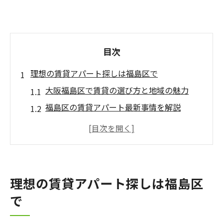
目次
理想の賃貸アパート探しは福島区で
大阪福島区で賃貸の選び方と地域の魅力
福島区の賃貸アパート最新事情を解説
賃貸初心者が知るべき福島区のチェックポ
イント
一人暮らしに最適な賃貸を福島区で見つけ
るには
理想の賃貸アパート探しは福島区
賃貸アパート探しを成功に導く比較のコツ
で
大阪市福島区で賃貸を選ぶ際の注意点
大阪市福島区で快適な賃貸生活を実現