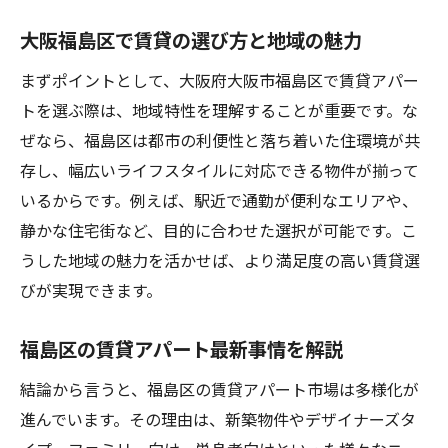
賃貸生活を快適にする福島区の設備と環境
大阪福島区で賃貸の選び方と地域の魅力
大阪市福島区で賃貸暮らしが人気の理由
まずポイントとして、大阪府大阪市福島区で賃貸アパー
福島区で賃貸生活を満喫するための工夫
トを選ぶ際は、地域特性を理解することが重要です。な
駅近賃貸で叶える福島区の便利な暮らし方
ぜなら、福島区は都市の利便性と落ち着いた住環境が共
福島区賃貸で注目すべき生活利便施設とは
存し、幅広いライフスタイルに対応できる物件が揃って
いるからです。例えば、駅近で通勤が便利なエリアや、
賃貸で快適に過ごすための物件選びのポイ
静かな住宅街など、目的に合わせた選択が可能です。こ
ント
うした地域の魅力を活かせば、より満足度の高い賃貸選
一人暮らしに最適な福島区賃貸の選び方
びが実現できます。
福島区賃貸で一人暮らしを始めるポイント
大阪市福島区で賃貸の間取りを上手に選ぶ
福島区の賃貸アパート最新事情を解説
賃貸で一人暮らしの生活費を抑えるコツ
結論から言うと、福島区の賃貸アパート市場は多様化が
福島区賃貸で安全と利便性を両立させる方
進んでいます。その理由は、新築物件やデザイナーズタ
法