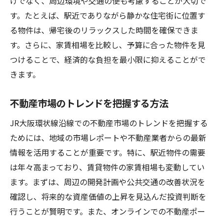
けでなく、周辺環境や交通の便も考慮することが大切で
不動産選びで気をつけるべきポイント
す。たとえば、駅近でありながら静かな住宅街に位置す
福島区の不動産選びで役立つアドバイス
る物件は、帰宅後のリラックスした時間を確保できま
大阪環状線での賃貸物件選びのコツ
す。さらに、家賃相場を比較し、予算に合った物件を見
賃貸物件選びで重視すべき不動産要素
つけることで、経済的な負担を最小限に抑えることがで
きます。
不動産市場を知るための基本情報
利便性と住環境を考慮した不動産選び
不動産市場のトレンドを把握する方法
大阪環状線沿線の不動産相場を知る
JR大阪環状線沿線での不動産市場のトレンドを把握する
賃貸物件選びで失敗しないための秘訣
ためには、地域の市場レポートや不動産業者からの最新
福島区での賃貸物件選びの注意点
情報を活用することが重要です。特に、駅近物件の需要
予算に合った物件探しの始め方
は年々高まっており、賃貸物件の家賃相場も変動してい
予算内で最適な不動産を見つけるコツ
ます。まずは、周辺の開発計画や公共交通の改善状況を
コストパフォーマンスを考慮した不動産選
確認し、将来的な資産価値の上昇を見込んだ投資判断を
び
行うことが賢明です。また、オンラインでの不動産ポー