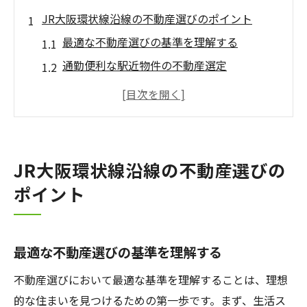
JR大阪環状線沿線の不動産選びのポイント
最適な不動産選びの基準を理解する
通勤便利な駅近物件の不動産選定
不動産市場のトレンドを把握する方法
福島区で推奨される不動産情報源
駅周辺の不動産価格の変動を解析
家賃相場と不動産の選び方のコツ
JR大阪環状線沿線の不動産選びの
駅近物件を見つけるための不動産探し
ポイント
利便性を重視した不動産探しの戦略
福島区の駅近物件が人気の理由
最適な不動産選びの基準を理解する
効率的な不動産検索のテクニック
不動産検索で考慮すべき交通アクセス
不動産選びにおいて最適な基準を理解することは、理想
駅周辺物件の利点と不動産の選択肢
的な住まいを見つけるための第一歩です。まず、生活ス