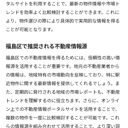
不動産選びで考慮すべき経済的要因
タルサイトを利用することで、最新の物件情報や市場ト
予算に応じた不動産市場の分析方法
レンドを効率よく比較検討することができます。これに
より、物件選びの際により具体的で実用的な情報を得る
予算と希望条件のバランスを取る方法
ことが可能となります。
予算内での不動産選びのステップ
駅周辺の物件で通勤が便利な暮らし
福島区で推奨される不動産情報源
通勤時間を短縮する不動産選びのポイント
福島区での不動産情報を得るためには、信頼性の高い情
駅近物件が提供する生活の利便性
報源を活用することが重要です。地元の不動産業者から
通勤に便利な不動産の選び方
の情報は、地域特有の市場動向を反映しており、特に駅
福島区の駅周辺での住まい探しの利点
近物件に関する最新情報を提供してくれるでしょう。ま
通勤を快適にする不動産の特性
た、定期的に発行される地域の市場レポートも、不動産
不動産選びで通勤利便性を最大化する方法
トレンドを理解するのに役立ちます。さらに、オンライ
JR沿線の住まい探しで気をつけること
ン上での不動産情報ポータルサイトを活用することで、
複数の物件を一度に比較検討することが可能です。これ
JR沿線での不動産選びで重視すべき要素
らの情報源を組み合わせて活用することで、より深い洞
住まい探しで考慮すべき不動産の注意点