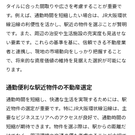
タイルに合った間取りや広さを考慮することが重要で
不動産選びで重要な駅近物件の確認方法
す。例えば、通勤時間を短縮したい場合は、JR大阪環状
JR大阪環状線で理想の住まいを探す方法
線沿線の利便性を活かし、駅近の物件を選ぶことが賢明
理想の不動産選びに必要な基準とは
です。また、周辺の治安や生活施設の充実度も見逃せな
福島区の住まい探しで重視するポイント
い要素です。これらの基準を基に、信頼できる不動産業
一人暮らしに最適な不動産の選び方
者と連携し、現地の市場動向をしっかり把握すること
不動産選びで失敗しないための知識
で、将来的な資産価値の維持を見据えた選択が可能にな
理想の住まい探しで注目の不動産情報
ります。
駅近物件を優先する理由とその利点
通勤便利な駅近物件の不動産選定
不動産のプロが教える住まい探しの秘訣
プロが推奨する不動産選びのテクニック
通勤時間を短縮し、快適な生活を実現するためには、駅
近物件の選定が重要です。特にJR大阪環状線沿線は、主
住まい探しで重視すべき不動産の特性
要なビジネスエリアへのアクセスが良好で、通勤時間の
不動産選びで活用すべき専門的な知識
短縮が期待できます。物件を選ぶ際は、駅からの距離だ
プロが教える不動産市場の最新情報