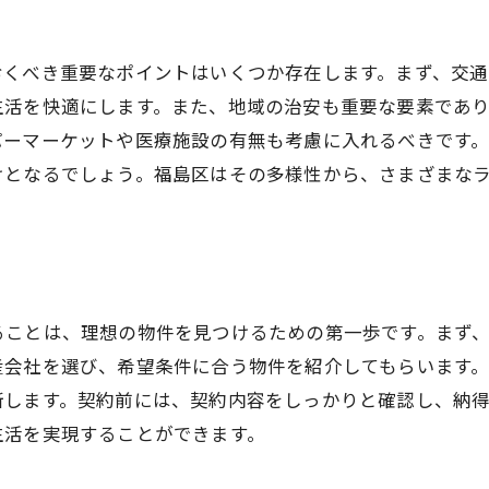
賃貸物件選びで失敗しない方法
大阪市福島区での賃貸物件の魅力
おくべき重要なポイントはいくつか存在します。まず、交通
生活を快適にします。また、地域の治安も重要な要素であ
賃貸物件の魅力を引き出すポイント
パーマーケットや医療施設の有無も考慮に入れるべきです
福島区の物件が持つ独自の魅力
けとなるでしょう。福島区はその多様性から、さまざまな
賃貸不動産選びで重視すべき魅力
福島区で理想の住まいを見つける
魅力ある賃貸物件を選ぶコツ
不動産市場が魅力的に映る理由
ることは、理想の物件を見つけるための第一歩です。まず
福島区の賃貸不動産市場を徹底解説
産会社を選び、希望条件に合う物件を紹介してもらいます
福島区の不動産市場の動向を把握
断します。契約前には、契約内容をしっかりと確認し、納
賃貸市場のトレンドを理解する
生活を実現することができます。
不動産市場の変化に対応する方法