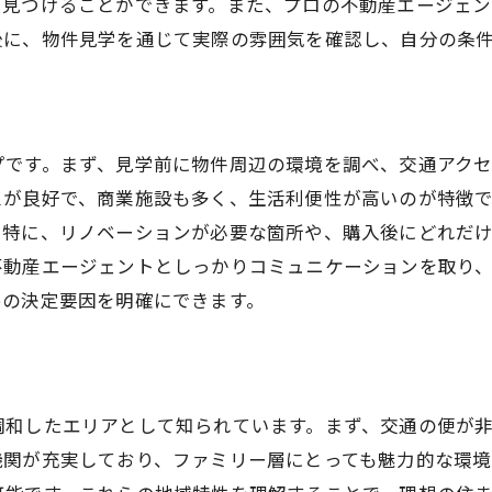
に見つけることができます。また、プロの不動産エージェ
賃貸不動産選びの必須ポイント
後に、物件見学を通じて実際の雰囲気を確認し、自分の条
成功する不動産選びの秘訣
福島区で理想の物件を選ぶために
不動産選びで確認するべきこと
プです。まず、見学前に物件周辺の環境を調べ、交通アク
スが良好で、商業施設も多く、生活利便性が高いのが特徴
。特に、リノベーションが必要な箇所や、購入後にどれだ
不動産エージェントとしっかりコミュニケーションを取り
めの決定要因を明確にできます。
調和したエリアとして知られています。まず、交通の便が
機関が充実しており、ファミリー層にとっても魅力的な環境