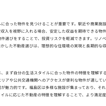
大阪市福島区の不動産の魅力を探る
福島区の魅力ある不動産とは
不動産選びで重視すべき地域の魅力
ルに合った物件を見つけることが重要です。駅近や商業施
福島区で暮らすメリットを考える
貸収入を視野に入れる場合、安定した収益を期待できる物
不動産市場から見る福島区の魅力
物件選びをすることで、投資リスクを軽減できます。リノ
活かした不動産選びは、理想的な住環境の実現と長期的な
地域特性が不動産に与える影響
福島区特有の不動産魅力を理解する
福島区で賃貸不動産を選ぶ際のポイント
賃貸不動産選びで考慮すべき要素
は、まず自分の生活スタイルに合った物件の特徴を理解す
福島区の不動産市場の最新動向
エリアや公共交通機関へのアクセスが便利な物件が適して
域が魅力的です。福島区は多様な施設が集まっており、そ
物件選びにおける地域の特性
タイルに応じた不動産の特徴を理解することで、より満足
福島区で賃貸物件を選ぶ秘訣
不動産選びのための地域情報収集