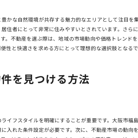
福島区の市場特性を探る
不動産市場の最新情報を知る
と豊かな自然環境が共存する魅力的なエリアとして注目を
福島区での賃貸市場の特徴
、居住者にとって非常に住みやすいとされています。さら
大阪市福島区で賃貸物件を探す際の注意点
ます。不動産を選ぶ際は、地域の市場動向や価格トレンド
賃貸物件選びで注意すべきポイント
利便性と快適さを求める方にとって理想的な選択肢となる
福島区での物件選びの注意事項
不動産探しで避けるべき落とし穴
物件を見つける方法
賃貸物件選びの注意点を整理する
福島区で物件探しを成功させる方法
不動産選びで確認すべき重要事項
福島区の不動産選びで押さえるべき要点
不動産選びの基本的な押さえどころ
のライフスタイルを明確にすることが重要です。大阪市福
福島区での物件選びの重要要素
慮に入れた条件設定が必要です。次に、不動産市場の動向