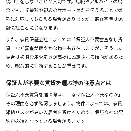
偽申告をしないことが大切です。無職やアルバイトの場
部屋探し
合でも、貯蓄額や親族のサポート状況を伝えることで柔
やばい物件を避けるためのお部屋探し注意
軟に対応してもらえる場合がありますが、審査基準は保
点
証会社ごとに異なります。
保証人不要賃貸の口コミを参考にリスク対
また、家賃保証会社によっては「保証人不要審査なし賃
策
貸」など審査が緩やかな物件も存在しますが、そうした
デメリットを減らすお部屋探しの条件整理
場合は初期費用や家賃が高めに設定される傾向があるた
術
め、総合的に判断することが重要です。
保証人不要賃貸の審査が不安な方へのアド
バイス
保証人が不要な賃貸を選ぶ際の注意点とは
保証人不要賃貸を選ぶ際は、「なぜ保証人不要なのか」
その理由を必ず確認しましょう。物件によっては、家賃
滞納リスクが高い入居者を避けるためや、保証会社の契
約が必須となっている場合が多いです。