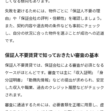
しくなる傾向もあります。
保証人不要賃貸で重視すべき契約内容の確
認法
失敗を避けるためには、物件ごとに「保証人不要の理
審査や手続きも安心保証人なし賃貸のコツ
由」や「保証会社の評判・信頼性」を確認しましょう。
また、契約内容や退去時の条件なども事前にチェック
保証人不要賃貸で安心できる審査基準の把
し、自分の状況に合った物件を選ぶことが成功への近道
握法
です。
お部屋探し時に必要な書類準備と手続きの
流れ
保証人不要賃貸で知っておきたい審査の基本
保証人無し賃貸での入居審査を通過する秘
訣
保証人不要賃貸では、保証会社による審査が必須となる
ケースがほとんどです。審査では主に「収入証明」「身
お部屋探しの手間を減らす保証会社利用法
分証明書」「勤務先情報」などの提出が求められ、安定
保証人不要賃貸で注意すべき審査ポイント
した収入や職業、過去のクレジット履歴などがチェック
解説
されます。
デメリットを防ぐお部屋探しのポイント解説
審査に通過するためには、必要書類を正確に用意し、虚
保証人不要賃貸のデメリットを回避するお