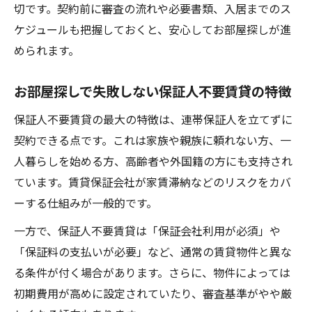
物件
切です。契約前に審査の流れや必要書類、入居までのス
保証人不要賃貸のデメリットと対処法を紹
ケジュールも把握しておくと、安心してお部屋探しが進
介
められます。
一人暮らし初心者向けお部屋探し成功のコ
お部屋探しで失敗しない保証人不要賃貸の特徴
ツ
保証人が不要な賃貸物件で失敗しない選び方と
保証人不要賃貸の最大の特徴は、連帯保証人を立てずに
は
契約できる点です。これは家族や親族に頼れない方、一
お部屋探しで重要な保証人不要賃貸物件の
人暮らしを始める方、高齢者や外国籍の方にも支持され
選択
ています。賃貸保証会社が家賃滞納などのリスクをカバ
ーする仕組みが一般的です。
失敗しない保証人不要賃貸の条件整理術
保証人不要賃貸で避けるべき物件の特徴と
一方で、保証人不要賃貸は「保証会社利用が必須」や
は
「保証料の支払いが必要」など、通常の賃貸物件と異な
お部屋探しで後悔しない内見時の確認ポイ
る条件が付く場合があります。さらに、物件によっては
ント
初期費用が高めに設定されていたり、審査基準がやや厳