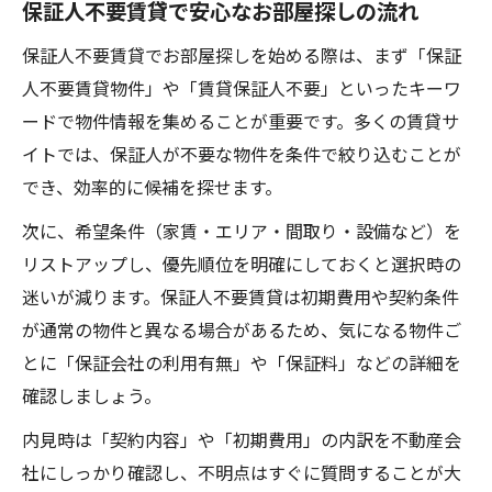
保証人不要賃貸で安心なお部屋探しの流れ
活用
保証人不要賃貸でお部屋探しを始める際は、まず「保証
お部屋探し経験者が語る保証人不要賃貸の
人不要賃貸物件」や「賃貸保証人不要」といったキーワ
強み
ードで物件情報を集めることが重要です。多くの賃貸サ
審査や契約が安心なお部屋探しのポイント
イトでは、保証人が不要な物件を条件で絞り込むことが
保証人不要賃貸のリスクと回避する方法
でき、効率的に候補を探せます。
お部屋探しで失敗しない特徴の見極め方
次に、希望条件（家賃・エリア・間取り・設備など）を
一人暮らしなら保証人不要賃貸がおすすめな理
リストアップし、優先順位を明確にしておくと選択時の
由
迷いが減ります。保証人不要賃貸は初期費用や契約条件
一人暮らしのお部屋探しに保証人不要賃貸
が通常の物件と異なる場合があるため、気になる物件ご
が最適
とに「保証会社の利用有無」や「保証料」などの詳細を
保証人不要賃貸で一人暮らしが安心できる
確認しましょう。
理由
内見時は「契約内容」や「初期費用」の内訳を不動産会
お部屋探しで無職や低収入でも借りやすい
社にしっかり確認し、不明点はすぐに質問することが大