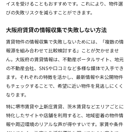
賃貸で安心な住環境を見極めるコツ
イスを受けることもおすすめです。これにより、物件選
賃貸物件選びで治安情報を調べる方法
びの失敗リスクを減らすことができます。
快適な賃貸生活を送るための環境チェック
大阪府賃貸の情報収集で失敗しない方法
騒音や周辺施設を考慮した賃貸選びの工夫
賃貸物件の情報収集で失敗しないためには、「複数の情
大阪賃貸で防犯性を確保する具体策
報源を組み合わせて比較検討する」ことが欠かせませ
賃貸探しで重視すべき管理体制の見極め
ん。大阪府の賃貸情報は、不動産ポータルサイト、地元
デザイナーズやファミリー向け賃貸の魅力
の不動産会社、SNSや口コミなど多様な媒体で入手でき
デザイナーズ賃貸の特徴と大阪での探し方
ます。それぞれの特徴を活かし、最新情報や未公開物件
ファミリー向け賃貸物件選びのポイント
もチェックすることで、希望に近い物件を見逃しにくく
賃貸で叶えるおしゃれな暮らしの実現法
なります。
大阪賃貸2LDKなど広め物件の活用術
特に堺市賃貸や上新庄賃貸、茨木賃貸などエリアごとに
ファミリーが安心できる賃貸環境の条件
特化したサイトや店舗を利用すると、地域密着の物件情
報や周辺環境のリアルな声が得やすいです。家賃や条件