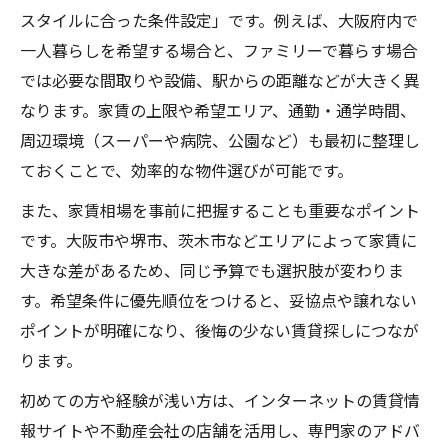
一人暮らしやふたり暮らしの賃貸節約術
スタイルに合った条件設定」です。例えば、大阪府内で
エリア別に比較する大阪府賃貸の傾向
一人暮らしを希望する場合と、ファミリーで暮らす場合
では必要な間取りや設備、駅からの距離などが大きく異
大阪賃貸の人気エリアの特徴と選び方
なります。家賃の上限や希望エリア、通勤・通学時間、
賃貸探しで注目すべき安いエリアの傾向
周辺環境（スーパーや病院、公園など）も最初に整理し
エリアごとの賃貸物件の違いを徹底解説
ておくことで、効率的な物件選びが可能です。
ファミリー・一人暮らし向け賃貸の選択肢
また、家賃相場を事前に把握することも重要なポイント
大阪市賃貸と近郊エリアの比較ポイント
です。大阪市や堺市、茨木市などエリアによって家賃に
一人暮らし向け賃貸選びのチェックポイント
大きな差があるため、同じ予算でも選択肢が変わりま
一人暮らし賃貸選びで重要な設備と条件
す。希望条件に優先順位をつけると、妥協点や譲れない
大阪賃貸一人暮らしにおすすめの間取り
ポイントが明確になり、後悔の少ない賃貸探しにつなが
賃貸探しで安全性を確保するポイント
ります。
女性にも安心な賃貸物件の特徴とは
初めての方や経験が浅い方は、インターネットの賃貸情
賃貸生活を快適にする周辺環境の見方
報サイトや不動産会社の店舗を活用し、専門家のアドバ