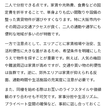
大阪府で同棲部屋選びに迷ったときのポイント
二人で分担できる点です。家賃や光熱費、食費などの固
定費を折半することで、単身よりも広い間取りや設備の
同棲部屋探しで優先したい条件の整理法
整った賃貸物件が選びやすくなります。特に大阪市内や
大阪の二人暮らし物件選びで重視すべき点
その周辺は交通アクセスが良く、二人の通勤や通学にも
家賃や間取りから考える同棲部屋の選択
便利な地域が多いのが特徴です。
同棲失敗を防ぐための物件比較チェック
一方で注意点として、エリアごとに家賃相場や治安、生
同棲部屋選びで役立つ内見時の注意事項
活利便性に大きな差があるため、希望条件を明確にした
通勤も快適な同棲向け部屋選びの新常識
うえで物件を探すことが重要です。例えば、人気の梅田
同棲で通勤しやすい賃貸物件の選び方
や難波周辺は家賃が高めですが、交通や買い物の利便性
通勤アクセス重視の同棲部屋探し戦略
は抜群です。逆に、郊外エリアは家賃が抑えられる反
大阪で駅近同棲物件の利便性と注意点
面、通勤時間や生活施設の充実度に注意が必要です。
二人の通勤を考慮したエリア選定法
また、同棲を始める際はお互いのライフスタイルや価値
同棲部屋探しで路線や駅を賢く選ぶコツ
観のすり合わせも不可欠です。家事分担や生活リズム、
生活費を抑えたいカップルに贈る賢い同棲術
プライベート空間の確保など、事前に話し合っておくこ