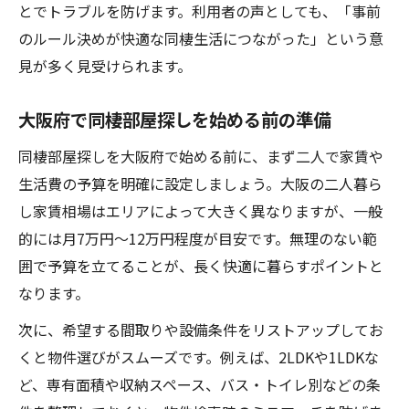
同棲で生活費を抑える家賃節約のコツ
とでトラブルを防げます。利用者の声としても、「事前
のルール決めが快適な同棲生活につながった」という意
二人暮らしに安い賃貸物件を見つける方法
見が多く見受けられます。
大阪で同棲カップルが活用できる節約術
光熱費や共益費を抑える同棲部屋探し術
大阪府で同棲部屋探しを始める前の準備
同棲部屋探しでコスパ重視の選び方解説
同棲部屋探しを大阪府で始める前に、まず二人で家賃や
おしゃれな同棲暮らしを叶えるエリア選び
生活費の予算を明確に設定しましょう。大阪の二人暮ら
同棲を楽しむおしゃれエリアの選び方
し家賃相場はエリアによって大きく異なりますが、一般
大阪二人暮らしで人気のおしゃれ物件特集
的には月7万円～12万円程度が目安です。無理のない範
同棲部屋探しで重視したいデザイン性
囲で予算を立てることが、長く快適に暮らすポイントと
おしゃれな同棲生活を始めるリノベ物件
なります。
インテリアが映える同棲部屋の探し方
次に、希望する間取りや設備条件をリストアップしてお
くと物件選びがスムーズです。例えば、2LDKや1LDKな
ど、専有面積や収納スペース、バス・トイレ別などの条