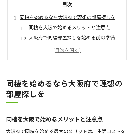
目次
同棲を始めるなら大阪府で理想の部屋探しを
同棲を大阪で始めるメリットと注意点
大阪府で同棲部屋探しを始める前の準備
二人暮らしの同棲スタートに大切な条件
同棲部屋探しの流れと失敗しないコツ
大阪で同棲に人気の賃貸物件タイプ解説
二人暮らしに最適な大阪のおすすめ地域とは
同棲を始めるなら大阪府で理想の
同棲に向く大阪のおすすめ地域の特徴
部屋探しを
大阪二人暮らし人気エリア選びの基準
同棲で住みやすい街の生活環境を比較
同棲を大阪で始めるメリットと注意点
家賃相場から見た同棲向き地域の探し方
同棲部屋探しに役立つ口コミと体験談
大阪府で同棲を始める最大のメリットは、生活コストを