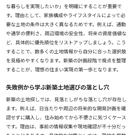
新築に適した土地探しのどこに行けばいい
な暮らしを実現したいか」を明確にすることが重要で
か
す。理由として、家族構成やライフスタイルによって必
新築計画に役立つ土地探しサイトの活用法
要な土地の条件は大きく異なるためです。例えば、通勤
新築土地探しで家族と共有すべき流れとは
や通学の便利さ、周辺環境の安全性、将来の資産価値な
ど、具体的に優先順位をリストアップしましょう。こう
土地の探し方の裏ワザで新築を有利に進め
することで、数多くの土地情報から自分に合った選択肢
る
を見極めやすくなります。新築の計画段階で視点を整理
失敗しない新築用地の優先順位とは
することが、理想の住まい実現の第一歩となります。
新築の土地探しで重視すべき優先順位の立
て方
失敗例から学ぶ新築土地選びの落とし穴
生活スタイルに合う新築土地選びのコツ
新築の土地探しでは、見落としがちな落とし穴が存在し
土地選び優先順位の落とし穴と新築の関係
ます。例えば、日当たりや周辺の将来的な開発計画を確
新築計画と土地の条件整理のポイント
認せずに購入し、住み始めてから不便さに気づくケース
土地選びの優先度を新築の予算と両立させ
です。理由は、事前の情報収集や現地確認が不十分だっ
る