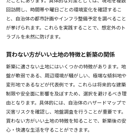
たことにあります。具体的な対策としては、現地を複数
土地選びの優先順位で新築の満足度を高め
回訪問し、時間帯や曜日ごとの環境変化を確認するこ
る
と、自治体の都市計画やインフラ整備予定を調べること
未公開土地の探し方を活用する方法
が挙げられます。これらを実践することで、想定外のト
新築で未公開土地を見つける探し方のコツ
ラブルを未然に防げます。
未公開土地と新築のメリット・デメリット
買わない方がいい土地の特徴と新築の関係
新築土地探しで未公開情報を得る具体策
新築に適さない土地にはいくつかの特徴があります。地
未公開土地の探し方で新築の選択肢を広げ
盤が軟弱である、周辺環境が騒がしい、極端な傾斜地や
る
変形地であるなどが代表例です。これらは将来的な建築
新築向き未公開土地の見極めポイント
制限や安全面に影響を及ぼすため、選択を避けるべき理
新築計画で未公開土地を活用する流れ
由となります。具体的には、自治体のハザードマップで
土地探しに役立つ市役所での情報収集術
災害リスクを確認し、地盤調査を行うことが重要です。
新築土地探しで市役所を活用する方法
買わない方がいい土地の特徴を知ることで、新築後の安
市役所での情報収集が新築選びに役立つ理
心・快適な生活を守ることができます。