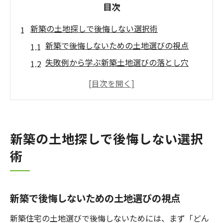
目次
新築の土地探しで後悔しない選択術
新築で後悔しないための土地選びの視点
失敗例から学ぶ新築土地選びの落とし穴
買わない方がいい土地の特徴と新築の関係
新築にふさわしい土地の見極め方とポイン
ト
土地選びで新築の将来価値を高める方法
新築の土地探しで後悔しない選択
新築と土地選びの優先順位を整理するコツ
術
理想の新築へ向けた土地選びの流れ
注文住宅の新築土地探しは流れを把握しよ
う
新築で後悔しないための土地選びの視点
土地探しのステップを新築視点で具体解説
新築住宅の土地選びで後悔しないためには、まず「どん