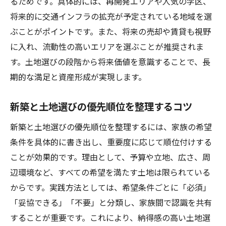
るためです。具体的には、再開発エリアや人気の学区、
新築土地探しをハウスメーカーに依頼する
将来的に交通インフラの拡充が予定されている地域を選
前の準備
ぶことがポイントです。また、将来の売却や賃貸も視野
ハウスメーカー依頼時の新築土地探しデメ
に入れ、流動性の高いエリアを選ぶことが推奨されま
リット
す。土地選びの段階から将来価値を意識することで、長
期的な満足と資産形成が実現します。
新築の土地探しでハウスメーカーを活用す
るコツ
新築と土地選びの優先順位を整理するコツ
ハウスメーカー依頼と新築用地の対応エリ
ア確認
新築と土地選びの優先順位を整理するには、家族の希望
条件を具体的に書き出し、重要度に応じて順位付けする
新築土地探しでハウスメーカーのメリット
ことが効果的です。理由として、予算や立地、広さ、周
比較
辺環境など、すべての希望を満たす土地は限られている
ハウスメーカー依頼時に新築で失敗しない
からです。実践方法としては、希望条件ごとに「必須」
方法
「妥協できる」「不要」と分類し、家族間で認識を共有
土地探しの裏ワザで理想の新築を実現
することが重要です。これにより、納得感の高い土地選
新築で使える土地探しの裏ワザ実践法