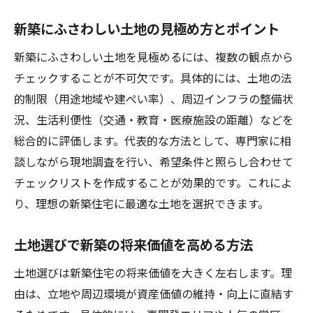
由
新築の土地探しで市役所に確認すべき事項
新築にふさわしい土地の見極め方とポイント
市役所の情報を新築土地選びに生かすコツ
新築にふさわしい土地を見極めるには、複数の観点から
新築計画と市役所での土地情報の見方
チェックすることが不可欠です。具体的には、土地の法
土地探しに市役所を使う新築の裏ワザ
的制限（用途地域や建ぺい率）、周辺インフラの整備状
況、生活利便性（交通・教育・医療施設の距離）などを
注文住宅を叶えるための土地選定ポイント
総合的に評価します。代表的な方法として、専門家に相
新築注文住宅で重視すべき土地選びの基準
談しながら現地調査を行い、希望条件と照らし合わせて
注文住宅の新築に適した土地の条件とは
チェックリストを作成することが効果的です。これによ
新築用地選定で見落としがちなポイント
り、理想の新築住宅に最適な土地を選択できます。
注文住宅を成功させる土地選びの流れ
新築土地選びと注文住宅のプラン連携術
土地選びで新築の将来価値を高める方法
注文住宅のための新築土地探しに失敗しな
土地選びは新築住宅の将来価値を大きく左右します。理
いコツ
由は、立地や周辺環境が資産価値の維持・向上に直結す
ハウスメーカー依頼時の注意点とデメリット