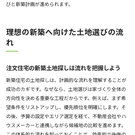
びと新築計画が進められます。
土地の探し方裏ワザで新築の選択肢を増や
す
新築土地探しで裏ワザを活用するポイント
理想の新築へ向けた土地選びの流
裏ワザを使った新築土地探しの注意点
れ
新築の理想を叶えるための土地探し工夫
新築計画で土地探し裏ワザを上手に使う
注文住宅の新築土地探しは流れを把握しよう
新築住宅の土地探しは、計画的な流れを理解することが
成功のカギです。なぜなら、土地選びは家づくり全体の
方向性を決める重要な工程だからです。例えば、まず希
望条件をリストアップし、優先順位を明確にします。そ
の後、予算の設定やエリア選定を経て、不動産会社やハ
ウスメーカーと連携しながら候補地の比較を進めます。
この体系的な流れを知っておくことで、効率的で後悔の