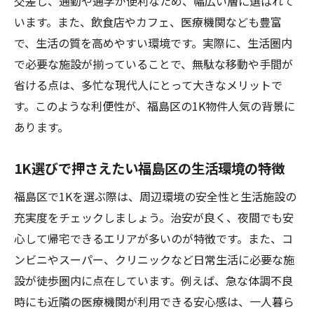
交差し、通勤や通学が便利なため、幅広い層に選ばれて
生活動線を意識した1K選択のポイント
います。また、飲食店やカフェ、医療機関なども豊富
福島区で便利な1Kを見極める判断基準
で、生活の質を高めやすい環境です。実際に、生活圏内
駅近や周辺施設が充実する1Kの探し方
で必要な施設が揃っていることで、無駄な移動や手間が
一人暮らしを快適にする1Kの設備条件
省ける点は、多忙な現代人にとって大きなメリットで
利便性が高い1Kを選ぶための具体的手順
す。このような利便性が、福島区の1K物件人気の背景に
駅近1Kで叶える理想の一人暮らし術
あります。
駅近1Kで実現する快適な一人暮らしの秘訣
1K選びで押さえたい福島区の生活環境の特徴
通勤通学が便利な1Kを選ぶ際の注目点
駅近1Kのメリットと生活スタイルの変化
福島区で1Kを選ぶ際は、周辺環境の安全性と生活施設の
充実度をチェックしましょう。治安が良く、夜間でも安
福島区で人気の駅近1Kの選び方を徹底解説
心して帰宅できるエリアが多いのが特徴です。また、コ
一人暮らし初心者に駅近1Kが適している理
ンビニやスーパー、クリニックなど日常生活に必要な施
由
設が徒歩圏内に点在しています。例えば、急な体調不良
駅近1Kで新生活を始める際の心構え
時にも近隣の医療機関が利用できる安心感は、一人暮ら
福島区で1Kを探す際の注目ポイント