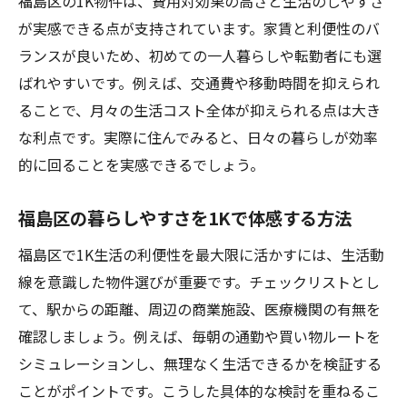
福島区の1K物件は、費用対効果の高さと生活のしやすさ
生活動線を考えた1K間取りの選択術
が実感できる点が支持されています。家賃と利便性のバ
初めてでも安心な1Kの選び方を徹底解説
ランスが良いため、初めての一人暮らしや転勤者にも選
費用対効果で選ぶ福島区1Kの新常識
ばれやすいです。例えば、交通費や移動時間を抑えられ
福島区の1Kを費用対効果で比較検討する方
ることで、月々の生活コスト全体が抑えられる点は大き
法
な利点です。実際に住んでみると、日々の暮らしが効率
的に回ることを実感できるでしょう。
コストと利便性を両立する1Kの見極め方
無駄なく暮らせる1K選びの新しい基準
福島区の暮らしやすさを1Kで体感する方法
福島区1Kで注目したいコスパ重視の要素
福島区で1K生活の利便性を最大限に活かすには、生活動
費用対効果を最大化する1Kのポイント紹介
線を意識した物件選びが重要です。チェックリストとし
1Kで始める福島区の賢い住まい選び
て、駅からの距離、周辺の商業施設、医療機関の有無を
暮らしやすさを重視した1K選びの秘訣
確認しましょう。例えば、毎朝の通勤や買い物ルートを
暮らしやすさを叶える1K物件選定のコツ
シミュレーションし、無理なく生活できるかを検証する
福島区で快適な1K生活を送るための工夫
ことがポイントです。こうした具体的な検討を重ねるこ