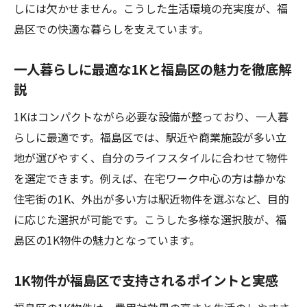
しには欠かせません。こうした生活環境の充実度が、福
1K探しで押さえるべき福島区の注目要素
島区での快適な暮らしを支えています。
立地や環境にこだわった1K物件選びの極意
福島区1Kの選択肢を広げるチェックリスト
一人暮らしに最適な1Kと福島区の魅力を徹底解
説
セキュリティや築年数で選ぶ1Kの比較ポイ
ント
1Kはコンパクトながら必要な設備が整っており、一人暮
口コミや評判から見える1Kのリアルな評価
らしに最適です。福島区では、駅近や商業施設が多い立
1K選びで失敗しない福島区のコツを紹介
地が選びやすく、自分のライフスタイルに合わせて物件
を選定できます。例えば、在宅ワーク中心の方は静かな
初めての一人暮らしに最適な1Kの条件
住宅街の1K、外出が多い方は駅近物件を選ぶなど、目的
一人暮らし初心者が選ぶべき1Kの条件とは
に応じた選択が可能です。こうした多様な選択肢が、福
快適な新生活に欠かせない1Kの必須設備
島区の1K物件の魅力となっています。
安心して住める1Kのセキュリティ重視ポイ
ント
1K物件が福島区で支持されるポイントと実感
費用対効果を意識した1K選びの基本