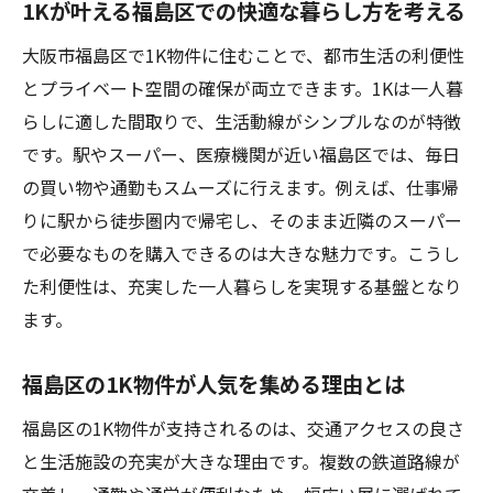
1Kが叶える福島区での快適な暮らし方を考える
コスパ重視なら福島区1Kがおすすめな理由
大阪市福島区で1K物件に住むことで、都市生活の利便性
1Kで実現する福島区のコスパ良好な生活設
とプライベート空間の確保が両立できます。1Kは一人暮
計
らしに適した間取りで、生活動線がシンプルなのが特徴
福島区1Kが費用対効果で選ばれる決め手と
です。駅やスーパー、医療機関が近い福島区では、毎日
は
の買い物や通勤もスムーズに行えます。例えば、仕事帰
1K物件で無駄なくコストを抑えるポイント
りに駅から徒歩圏内で帰宅し、そのまま近隣のスーパー
福島区の1Kで家計と暮らしのバランスを図
で必要なものを購入できるのは大きな魅力です。こうし
る
た利便性は、充実した一人暮らしを実現する基盤となり
コスパ重視の1K選びで得られる充実メリッ
ます。
ト
福島区の1K物件が人気を集める理由とは
福島区1Kがお得に感じる理由を詳しく紹介
生活利便性高い1K物件の選び方とは
福島区の1K物件が支持されるのは、交通アクセスの良さ
と生活施設の充実が大きな理由です。複数の鉄道路線が
1Kで叶う利便性重視の物件選びのコツ