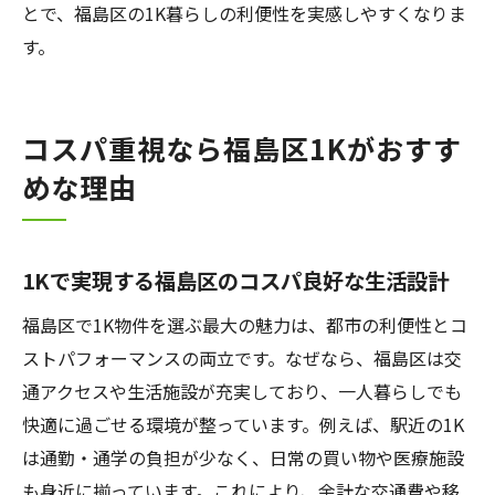
一人暮らしに最適な1K設備と利便性の両立
とで、福島区の1K暮らしの利便性を実感しやすくなりま
術
す。
自分に合った暮らしやすい1K間取りの選び
方
コスパ重視なら福島区1Kがおすす
1Kで実感できる福島区の住み心地の魅力
めな理由
長く住みたくなる1Kを見つけるためのポイ
ント
1Kで実現する福島区のコスパ良好な生活設計
福島区で1K物件を選ぶ最大の魅力は、都市の利便性とコ
ストパフォーマンスの両立です。なぜなら、福島区は交
通アクセスや生活施設が充実しており、一人暮らしでも
快適に過ごせる環境が整っています。例えば、駅近の1K
は通勤・通学の負担が少なく、日常の買い物や医療施設
も身近に揃っています。これにより、余計な交通費や移