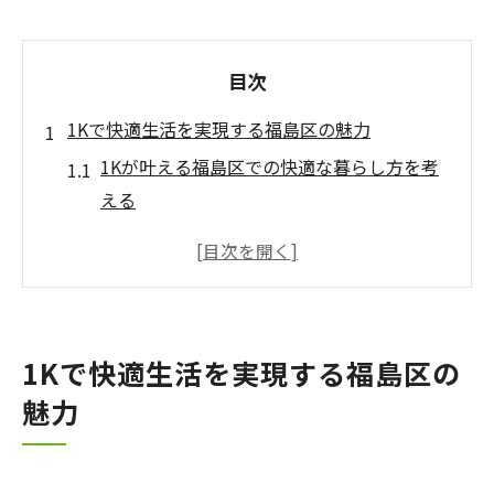
目次
1Kで快適生活を実現する福島区の魅力
1Kが叶える福島区での快適な暮らし方を考
える
福島区の1K物件が人気を集める理由とは
1K選びで押さえたい福島区の生活環境の特
徴
一人暮らしに最適な1Kと福島区の魅力を徹
1Kで快適生活を実現する福島区の
底解説
魅力
1K物件が福島区で支持されるポイントと実
感
福島区の暮らしやすさを1Kで体感する方法