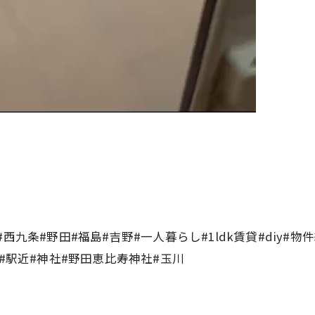
西九条#野田#福島#吉野#一人暮らし#1ldk賃貸#diy#
#駅近#神社#野田恵比寿神社#玉川