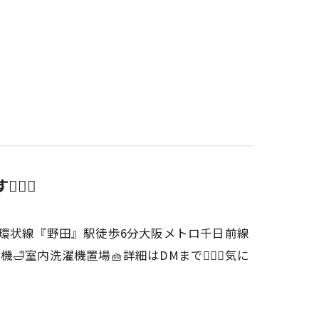
♀️✨
大阪環状線『野田』駅徒歩6分大阪メトロ千日前線
室内洗濯機置場🧺詳細はDMまで💁‍♀️✨気に